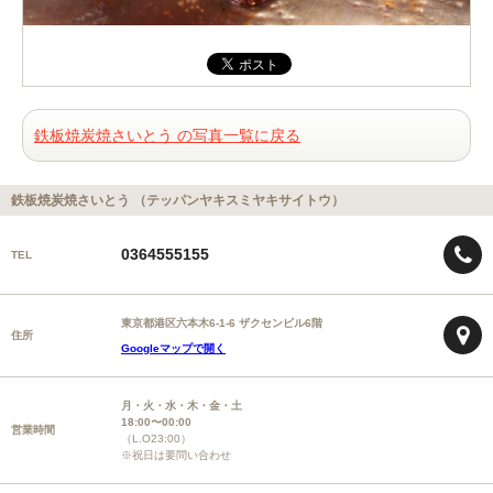
鉄板焼炭焼さいとう の写真一覧に戻る
鉄板焼炭焼さいとう （テッパンヤキスミヤキサイトウ）
0364555155
TEL
東京都港区六本木6-1-6 ザクセンビル6階
住所
Googleマップで開く
月・火・水・木・金・土
18:00〜00:00
営業時間
（L.O23:00）
※祝日は要問い合わせ